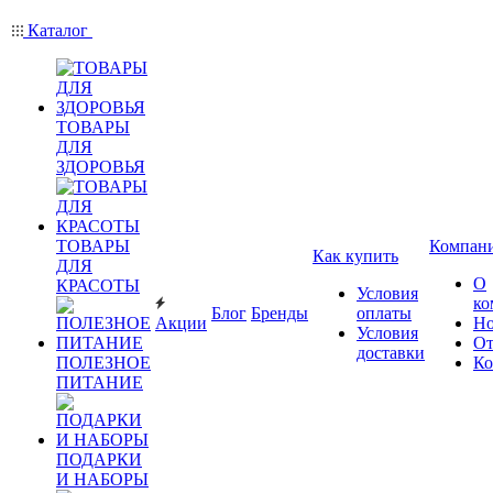
Каталог
ТОВАРЫ
ДЛЯ
ЗДОРОВЬЯ
ТОВАРЫ
Компан
Как купить
ДЛЯ
О
КРАСОТЫ
Условия
ко
Блог
Бренды
оплаты
Акции
Но
Условия
О
доставки
ПОЛЕЗНОЕ
Ко
ПИТАНИЕ
ПОДАРКИ
И НАБОРЫ